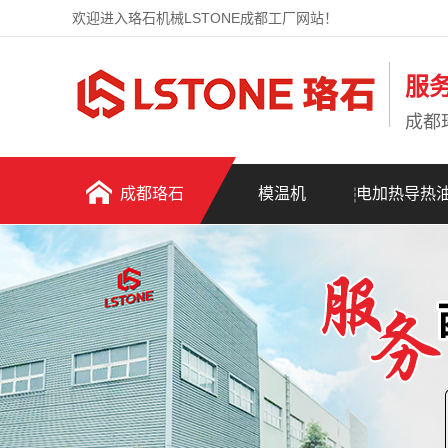
欢迎进入珞石机械LSTONE成都工厂网站！
服
成都
成都珞石
模温机
电加热导热