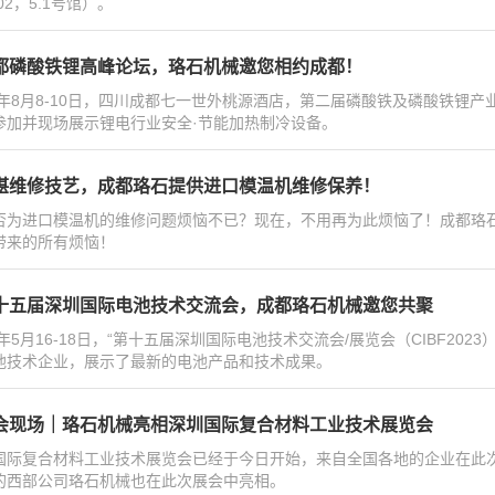
02，5.1号馆）。
都磷酸铁锂高峰论坛，珞石机械邀您相约成都！
23年8月8-10日，四川成都七一世外桃源酒店，第二届磷酸铁及磷酸铁
参加并现场展示锂电行业安全·节能加热制冷设备。
湛维修技艺，成都珞石提供进口模温机维修保养！
否为进口模温机的维修问题烦恼不已？现在，不用再为此烦恼了！成都珞
带来的所有烦恼！
十五届深圳国际电池技术交流会，成都珞石机械邀您共聚
23年5月16-18日，“第十五届深圳国际电池技术交流会/展览会（CIBF2
池技术企业，展示了最新的电池产品和技术成果。
会现场｜珞石机械亮相深圳国际复合材料工业技术展览会
国际复合材料工业技术展览会已经于今日开始，来自全国各地的企业在此
的西部公司珞石机械也在此次展会中亮相。