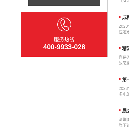
（5C
成
20
应邀
服务热线
400-9933-028
精
您是
故障
第
20
多电
展
深圳
旗下