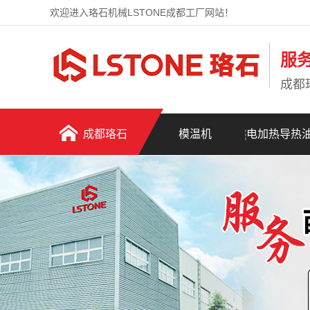
欢迎进入珞石机械LSTONE成都工厂网站！
服
成都
成都珞石
模温机
电加热导热