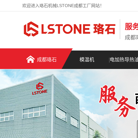
欢迎进入珞石机械LSTONE成都工厂网站！
服
成都
成都珞石
模温机
电加热导热