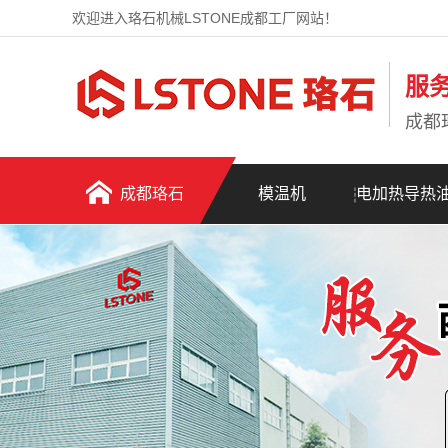
欢迎进入珞石机械LSTONE成都工厂网站！
服
成都
成都珞石
模温机
电加热导热