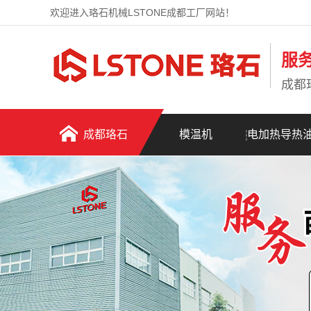
欢迎进入珞石机械LSTONE成都工厂网站！
服
成都
成都珞石
模温机
电加热导热