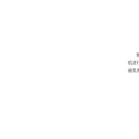
机进
被蒸