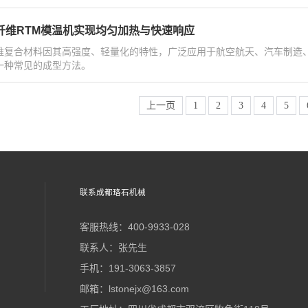
纤维RTM模温机实现均匀加热与快速响应
维复合材料因其高强度、轻量化的特性，广泛应用于航空航天、汽车制造、
一种常见的成型方法。
上一页
1
2
3
4
5
联系成都珞石机械
客服热线：400-9933-028
联系人：张先生
手机：191-3063-3857
邮箱：lstonejx@163.com