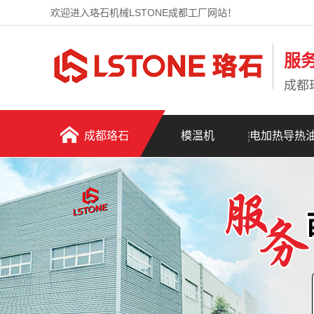
欢迎进入珞石机械LSTONE成都工厂网站！
服
成都
成都珞石
模温机
电加热导热