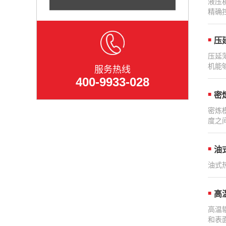
液压
精确
压
压延
机能
服务热线
400-9933-028
密
密炼
度之
油
油式
高
高温
和表