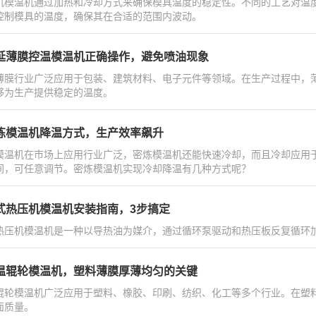
机模温机通过加热和冷却方式来确保模具温度的稳定性。不同的工艺对温
控制模具的温度，确保其在合适的范围内波动。
延薄膜控温模温机正确操作，避免喷油现象
薄膜行业广泛应用于包装、建筑材料、电子元件等领域。在生产过程中，
够为生产提供稳定的温度。
炼模温机降温方式，生产效率飙升
模温机在市场上应用行业广泛，密炼模温机还能快速冷却，而且冷却应用于不
间，可任意调节。密炼模温机实现冷却降温有几种方式呢？
式热压机模温机安装指南，3步搞定
热压机模温机是一种以导热油为媒介，通过循环泵驱动和热压板反复循环
温辊轮模温机，塑料薄膜厚薄均匀的关键
辊轮模温机广泛应用于塑料、橡胶、印刷、纺织、化工等多个行业。在塑
面质量。