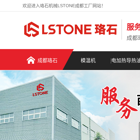
欢迎进入珞石机械LSTONE成都工厂网站！
服
成都
成都珞石
模温机
电加热导热