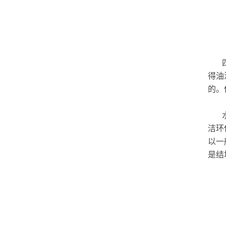
得油
的。
洁环
以一
是结